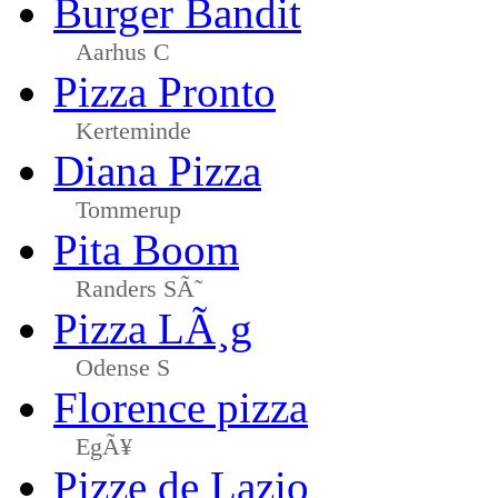
Burger Bandit
Aarhus C
Pizza Pronto
Kerteminde
Diana Pizza
Tommerup
Pita Boom
Randers SÃ˜
Pizza LÃ¸g
Odense S
Florence pizza
EgÃ¥
Pizze de Lazio