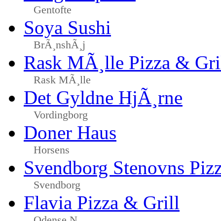
Gentofte
Soya Sushi
BrÃ¸nshÃ¸j
Rask MÃ¸lle Pizza & Gri
Rask MÃ¸lle
Det Gyldne HjÃ¸rne
Vordingborg
Doner Haus
Horsens
Svendborg Stenovns Piz
Svendborg
Flavia Pizza & Grill
Odense N