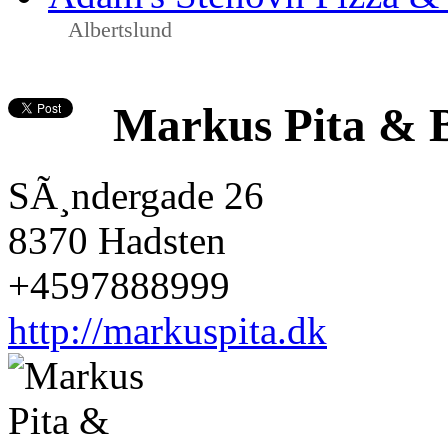
Albertslund
Markus Pita & 
SÃ¸ndergade 26
8370 Hadsten
+4597888999
http://markuspita.dk