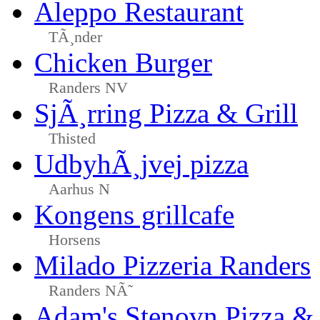
Aleppo Restaurant
TÃ¸nder
Chicken Burger
Randers NV
SjÃ¸rring Pizza & Grill
Thisted
UdbyhÃ¸jvej pizza
Aarhus N
Kongens grillcafe
Horsens
Milado Pizzeria Randers
Randers NÃ˜
Adam's Stenovn Pizza & 