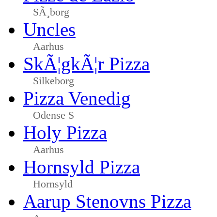
SÃ¸borg
Uncles
Aarhus
SkÃ¦gkÃ¦r Pizza
Silkeborg
Pizza Venedig
Odense S
Holy Pizza
Aarhus
Hornsyld Pizza
Hornsyld
Aarup Stenovns Pizza