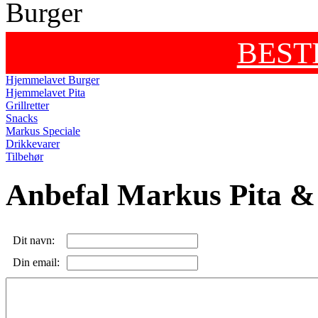
BEST
Hjemmelavet Burger
Hjemmelavet Pita
Grillretter
Snacks
Markus Speciale
Drikkevarer
Tilbehør
Anbefal Markus Pita &
Dit navn:
Din email: