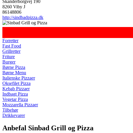
Skanderborgvej 190
8260 Viby J
86148806
http://sindbadpizza.dk
Forretter
Fast Food
Grillretter
Friture
Burger
Børne Pizza
Børne Menu
Italienske Pizzaer
Oksefilet Pizza
Kebab Pizzaer
Indbagt Pizza
Vegetar Pizza
Mozzarella Pizzaer
Tilbehør
Drikkevarer
Anbefal Sinbad Grill og Pizza