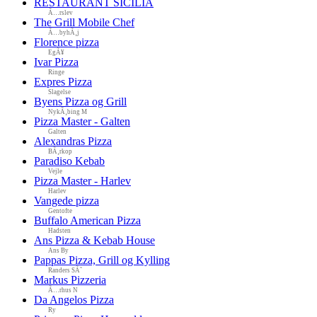
RESTAURANT SICILIA
Ã…rslev
The Grill Mobile Chef
Ã…byhÃ¸j
Florence pizza
EgÃ¥
Ivar Pizza
Ringe
Expres Pizza
Slagelse
Byens Pizza og Grill
NykÃ¸bing M
Pizza Master - Galten
Galten
Alexandras Pizza
BÃ¸rkop
Paradiso Kebab
Vejle
Pizza Master - Harlev
Harlev
Vangede pizza
Gentofte
Buffalo American Pizza
Hadsten
Ans Pizza & Kebab House
Ans By
Pappas Pizza, Grill og Kylling
Randers SÃ˜
Markus Pizzeria
Ã…rhus N
Da Angelos Pizza
Ry