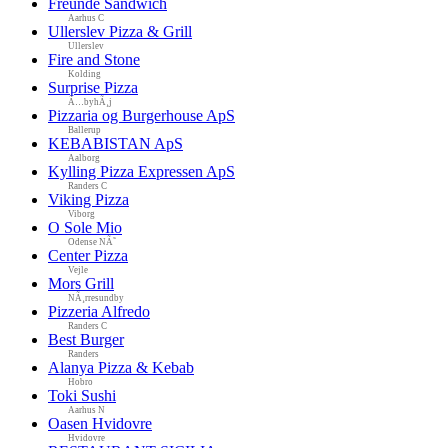
Freunde Sandwich
Aarhus C
Ullerslev Pizza & Grill
Ullerslev
Fire and Stone
Kolding
Surprise Pizza
Ã…byhÃ¸j
Pizzaria og Burgerhouse ApS
Ballerup
KEBABISTAN ApS
Aalborg
Kylling Pizza Expressen ApS
Randers C
Viking Pizza
Viborg
O Sole Mio
Odense NÃ˜
Center Pizza
Vejle
Mors Grill
NÃ¸rresundby
Pizzeria Alfredo
Randers C
Best Burger
Randers
Alanya Pizza & Kebab
Hobro
Toki Sushi
Aarhus N
Oasen Hvidovre
Hvidovre