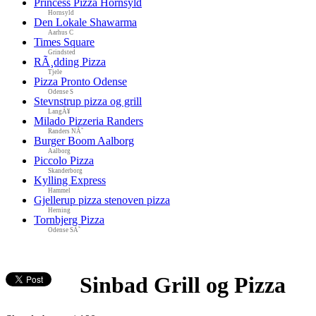
Princess Pizza Hornsyld
Hornsyld
Den Lokale Shawarma
Aarhus C
Times Square
Grindsted
RÃ¸dding Pizza
Tjele
Pizza Pronto Odense
Odense S
Stevnstrup pizza og grill
LangÃ¥
Milado Pizzeria Randers
Randers NÃ˜
Burger Boom Aalborg
Aalborg
Piccolo Pizza
Skanderborg
Kylling Express
Hammel
Gjellerup pizza stenoven pizza
Herning
Tornbjerg Pizza
Odense SÃ˜
Sinbad Grill og Pizza