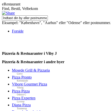
eRestaurant
Find, Bestil, Velbekom
Eksampel: "København", "Aarhus" eller "Odense" eller postnummer.
Forside
Pizzeria & Restuaranter i Viby J
Pizzeria & Restuaranter i andre byer
Mosede Grill & Pizzaria
Greve
Pizza Pronto
Kerteminde
Viborg Gourmet Pizza
Viborg
Pizza Pizza
Odense C
Pizza Experten
Lystrup
Diana Pizza
Tommerup