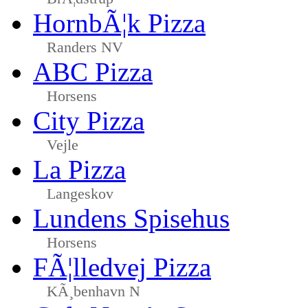
HornbÃ¦k Pizza
Randers NV
ABC Pizza
Horsens
City Pizza
Vejle
La Pizza
Langeskov
Lundens Spisehus
Horsens
FÃ¦lledvej Pizza
KÃ¸benhavn N