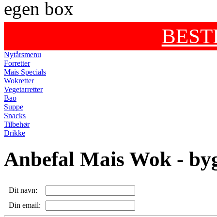
BEST
Nytårsmenu
Forretter
Mais Specials
Wokretter
Vegetarretter
Bao
Suppe
Snacks
Tilbehør
Drikke
Anbefal Mais Wok - byg
Dit navn:
Din email: