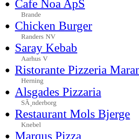
Cafe Noa ApS
Brande
Chicken Burger
Randers NV
Saray Kebab
Aarhus V
Ristorante Pizzeria Mara
Herning
Alsgades Pizzaria
SÃ¸nderborg
Restaurant Mols Bjerge
Knebel
Marqus Pizza