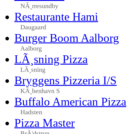
NÃ¸rresundby
Restaurante Hami
Daugaard
Burger Boom Aalborg
Aalborg
LÃ¸sning Pizza
LÃ¸sning
Bryggens Pizzeria I/S
KÃ¸benhavn S
Buffalo American Pizza
Hadsten
Pizza Master
BrÃ¦dstrup