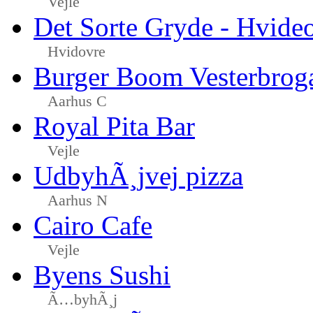
Vejle
Det Sorte Gryde - Hvide
Hvidovre
Burger Boom Vesterbrog
Aarhus C
Royal Pita Bar
Vejle
UdbyhÃ¸jvej pizza
Aarhus N
Cairo Cafe
Vejle
Byens Sushi
Ã…byhÃ¸j