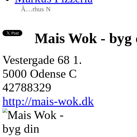
Ã…rhus N
Mais Wok - byg 
Vestergade 68 1.
5000 Odense C
42788329
http://mais-wok.dk