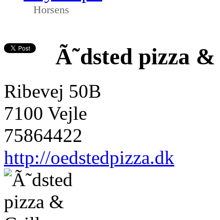
Horsens
Ã˜dsted pizza & 
Ribevej 50B
7100 Vejle
75864422
http://oedstedpizza.dk