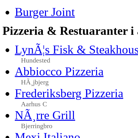
Burger Joint
Pizzeria & Restuaranter i
LynÃ¦s Fisk & Steakhou
Hundested
Abbiocco Pizzeria
HÃ¸jbjerg
Frederiksberg Pizzeria
Aarhus C
NÃ¸rre Grill
Bjerringbro
Mexi Italiano