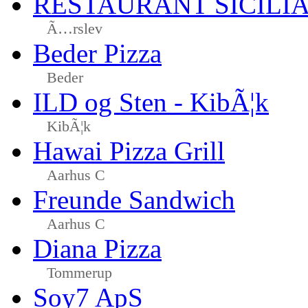
RESTAURANT SICILI
Ã…rslev
Beder Pizza
Beder
ILD og Sten - KibÃ¦k
KibÃ¦k
Hawai Pizza Grill
Aarhus C
Freunde Sandwich
Aarhus C
Diana Pizza
Tommerup
Soy7 ApS