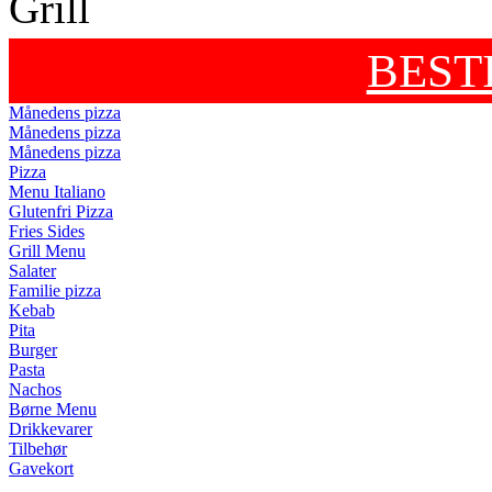
BEST
Månedens pizza
Månedens pizza
Månedens pizza
Pizza
Menu Italiano
Glutenfri Pizza
Fries Sides
Grill Menu
Salater
Familie pizza
Kebab
Pita
Burger
Pasta
Nachos
Børne Menu
Drikkevarer
Tilbehør
Gavekort