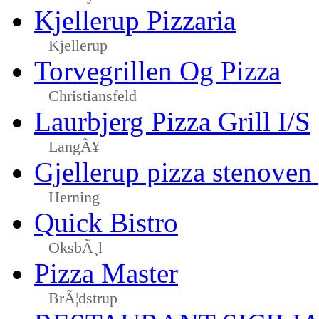
Kjellerup Pizzaria
Kjellerup
Torvegrillen Og Pizza
Christiansfeld
Laurbjerg Pizza Grill I/S
LangÃ¥
Gjellerup pizza stenoven
Herning
Quick Bistro
OksbÃ¸l
Pizza Master
BrÃ¦dstrup