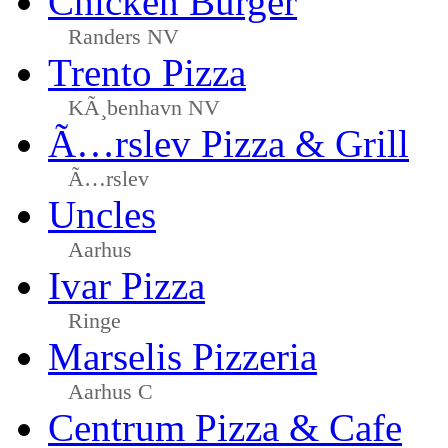
Chicken Burger
Randers NV
Trento Pizza
KÃ¸benhavn NV
Ã…rslev Pizza & Grill
Ã…rslev
Uncles
Aarhus
Ivar Pizza
Ringe
Marselis Pizzeria
Aarhus C
Centrum Pizza & Cafe