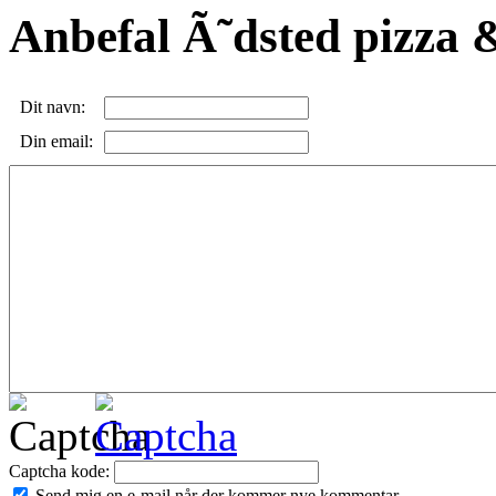
Anbefal Ã˜dsted pizza &
Dit navn:
Din email:
Captcha kode:
Send mig en e-mail når der kommer nye kommentar